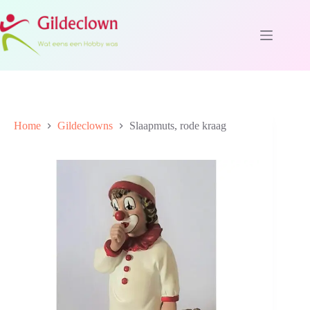
Ga
naar
de
inhoud
Home
Gildeclowns
Slaapmuts, rode kraag