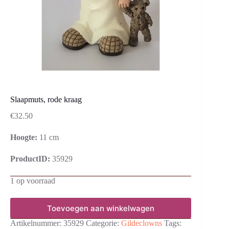
Slaapmuts, rode kraag
€
32.50
Hoogte:
11 cm
ProductID:
35929
1 op voorraad
Toevoegen aan winkelwagen
Artikelnummer:
35929
Categorie:
Gildeclowns
Tags: