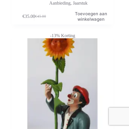
Aanbieding
,
Jaarstuk
Toevoegen aan
€
35.00
€
45.00
Oorspronkelijke
Huidige
winkelwagen
prijs
prijs
was:
is:
€45.00.
€35.00.
-13% Korting