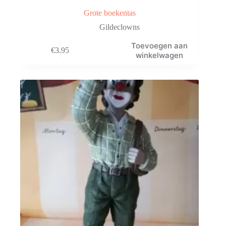
Grote boekentas
Gildeclowns
Toevoegen aan
€
3.95
winkelwagen