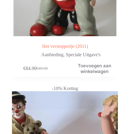
Het verstoppertje (2011)
Aanbieding
,
Speciale Uitgave's
Toevoegen aan
€
84.90
€
89.90
Oorspronkelijke
Huidige
winkelwagen
prijs
prijs
was:
is:
€89.90.
€84.90.
-10% Korting