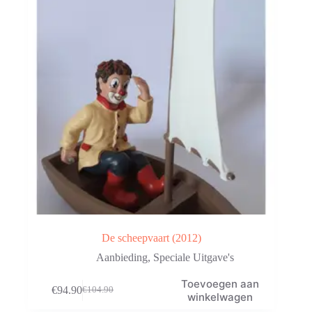
De scheepvaart (2012)
Aanbieding
,
Speciale Uitgave's
Toevoegen aan
€
94.90
€
104.90
Oorspronkelijke
Huidige
winkelwagen
prijs
prijs