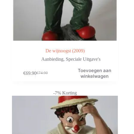
De wijnoogst (2009)
Aanbieding
,
Speciale Uitgave's
Toevoegen aan
€
69.90
€
74.90
Oorspronkelijke
Huidige
winkelwagen
prijs
prijs
was:
is:
€74.90.
€69.90.
-7% Korting