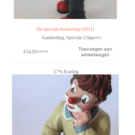
De speciale boodschap (2011)
Aanbieding
,
Speciale Uitgave's
Toevoegen aan
€
34.95
€
44.95
Oorspronkelijke
Huidige
winkelwagen
prijs
prijs
was:
is:
€44.95.
€34.95.
-17% Korting