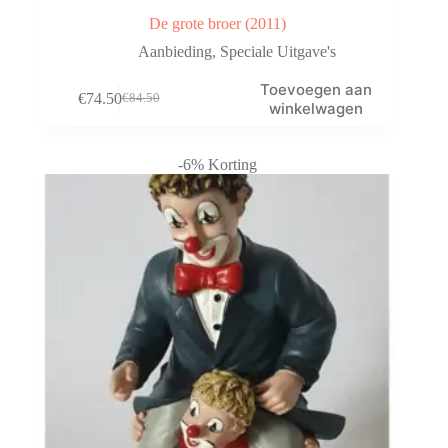
De grote broer (2011)
Aanbieding
,
Speciale Uitgave's
Toevoegen aan
€
74.50
€
84.50
Oorspronkelijke
Huidige
winkelwagen
prijs
prijs
was:
is:
€84.50.
€74.50.
-6% Korting