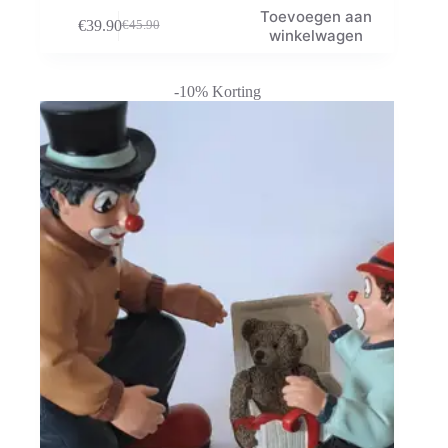
Toevoegen aan
€
39.90
€
45.90
Oorspronkelijke
Huidige
winkelwagen
prijs
prijs
was:
is:
€45.90.
€39.90.
-10% Korting