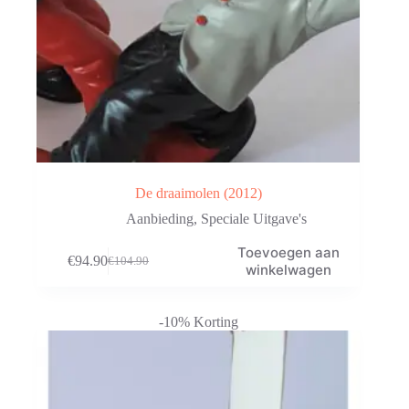
De draaimolen (2012)
Aanbieding
,
Speciale Uitgave's
Toevoegen aan
€
94.90
€
104.90
Oorspronkelijke
Huidige
winkelwagen
prijs
prijs
was:
is:
€104.90.
€94.90.
-10% Korting