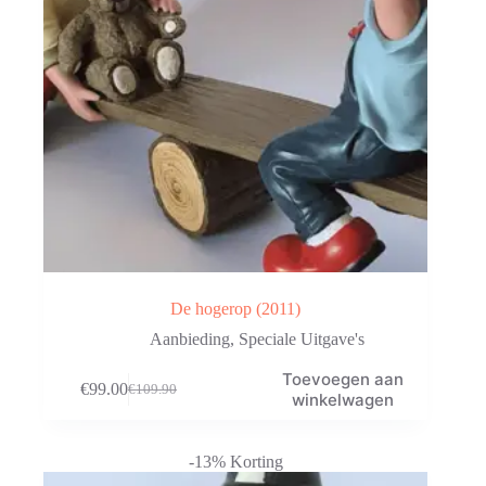
De hogerop (2011)
Aanbieding
,
Speciale Uitgave's
Toevoegen aan
€
99.00
€
109.90
Oorspronkelijke
Huidige
winkelwagen
prijs
prijs
was:
is:
€109.90.
€99.00.
-13% Korting