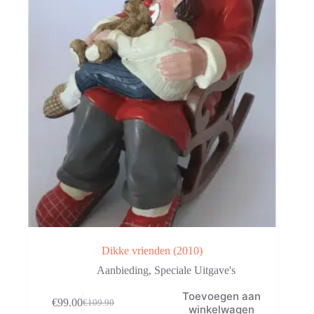
Dikke vrienden (2010)
Aanbieding
,
Speciale Uitgave's
Toevoegen aan
€
99.00
€
109.90
Oorspronkelijke
Huidige
winkelwagen