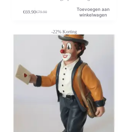
Toevoegen aan
€
69.90
€
79.90
Oorspronkelijke
Huidige
winkelwagen
prijs
prijs
was:
is:
€79.90.
€69.90.
-22% Korting