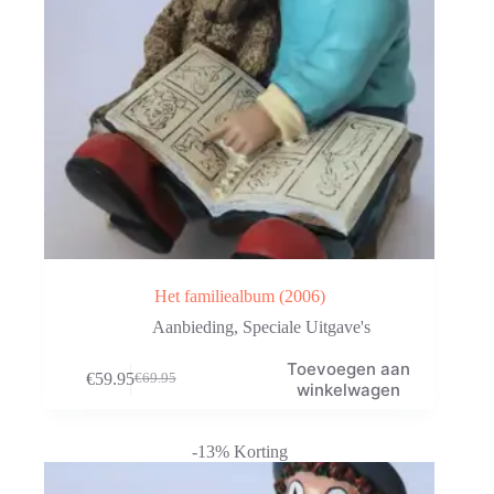
Het familiealbum (2006)
Aanbieding
,
Speciale Uitgave's
Toevoegen aan
€
59.95
€
69.95
Oorspronkelijke
Huidige
winkelwagen
prijs
prijs
was:
is:
€69.95.
€59.95.
-13% Korting