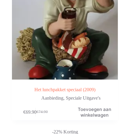
Het lunchpakket speciaal (2009)
Aanbieding
,
Speciale Uitgave's
Toevoegen aan
€
69.90
€
74.90
Oorspronkelijke
Huidige
winkelwagen
prijs
prijs
was:
is:
€74.90.
€69.90.
-22% Korting