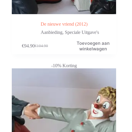
De nieuwe vriend (2012)
Aanbieding
,
Speciale Uitgave's
Toevoegen aan
€
94.90
€
104.90
Oorspronkelijke
Huidige
winkelwagen
prijs
prijs
was:
is:
€104.90.
€94.90.
-10% Korting