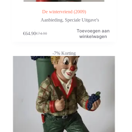
De wintervriend (2009)
Aanbieding
,
Speciale Uitgave's
Toevoegen aan
€
64.90
€
74.90
Oorspronkelijke
Huidige
winkelwagen
prijs
prijs
was:
is:
€74.90.
€64.90.
-7% Korting