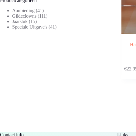
Productcategorieën
Aanbieding
(41)
Gildeclowns
(111)
Jaarstuk
(15)
Speciale Uitgave's
(41)
Har
€
22.9
Contact info
Links