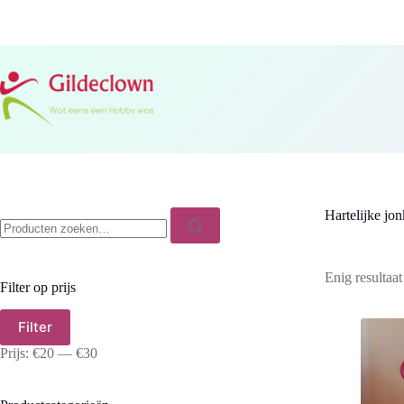
Ga
naar
de
inhoud
Zoeken
Hartelijke jon
naar:
Enig resultaat
Filter op prijs
Min.
Max.
Filter
prijs
prijs
Prijs:
€20
—
€30