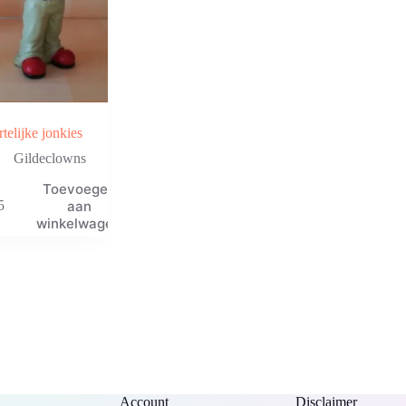
telijke jonkies
Gildeclowns
Toevoegen
aan
5
winkelwagen
Account
Disclaimer