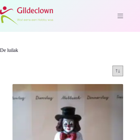
Ga
naar
de
inhoud
De luilak