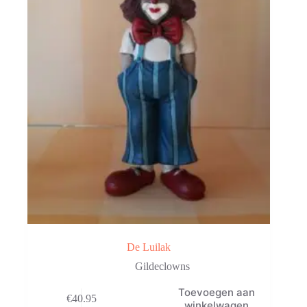
De Luilak
Gildeclowns
Toevoegen aan
€
40.95
winkelwagen