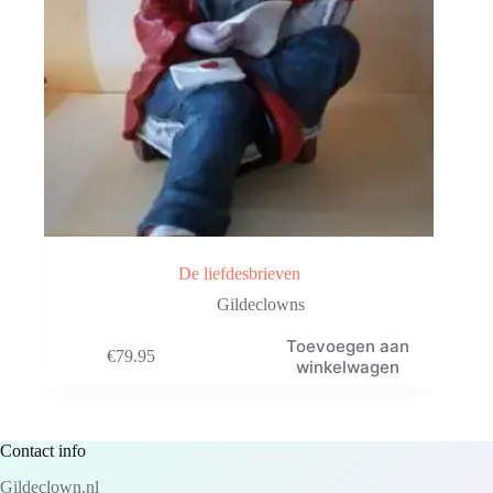
De liefdesbrieven
Gildeclowns
Toevoegen aan
€
79.95
winkelwagen
Contact info
Gildeclown.nl