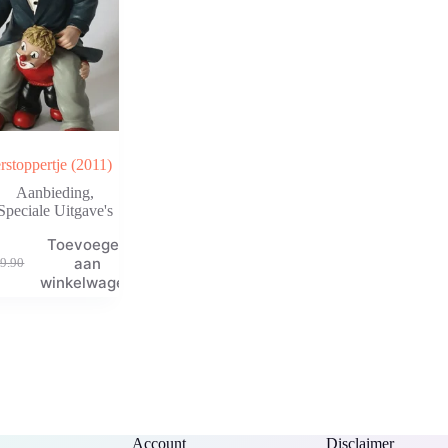
rstoppertje (2011)
Aanbieding
,
Speciale Uitgave's
Toevoegen
aan
9.90
rspronkelijke
idige
winkelwagen
js
js
s:
9.90.
4.90.
Account
Disclaimer