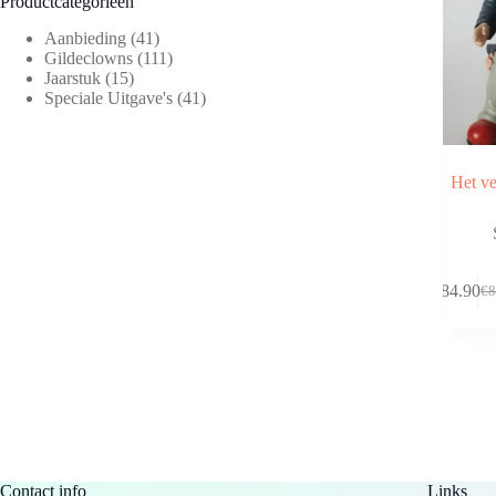
Productcategorieën
Aanbieding
(41)
Gildeclowns
(111)
Jaarstuk
(15)
Speciale Uitgave's
(41)
Het ve
€
84.90
€
8
Oo
Hu
pri
pri
wa
is:
€8
€8
Contact info
Links