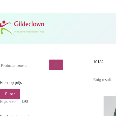
Ga
naar
de
inhoud
Zoeken
10182
naar:
Enig resultaat
Filter op prijs
Min.
Max.
Filter
prijs
prijs
Prijs:
€80
—
€90