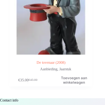
De tovenaar (2008)
Aanbieding
,
Jaarstuk
Toevoegen aan
€
35.00
€
45.00
Oorspronkelijke
Huidige
winkelwagen
prijs
prijs
was:
is:
€45.00.
€35.00.
Contact info