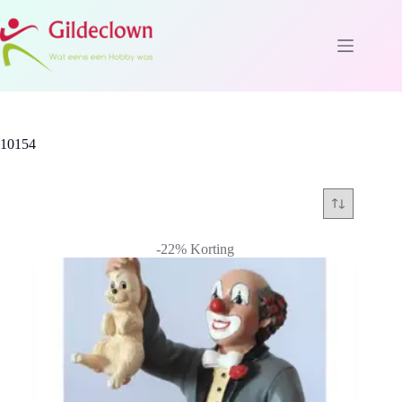
Ga
naar
de
inhoud
10154
-22% Korting